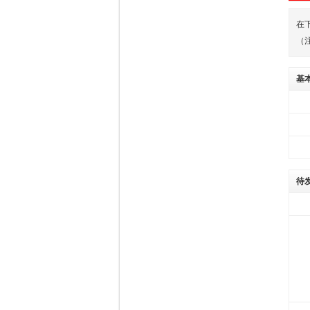
在
（
基
待