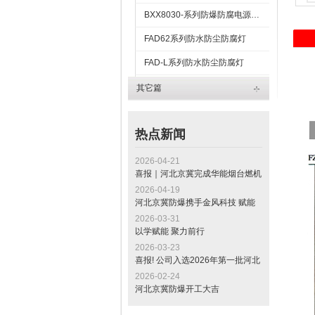
BXX8030-系列防爆防腐电源插座箱
FAD62系列防水防尘防腐灯
FAD-L系列防水防尘防腐灯
FAD-S防水防尘防腐灯
其它篇
FAP-系列防水防尘防腐平台灯
热点新闻
2026-04-21
喜报｜河北京冀完成华能烟台燃机
发电项目电缆桥架交付，助力山东
2026-04-19
“十四五” 重点工程建设
河北京冀防爆携手金风科技 赋能
全球最大绿色甲醇项目标杆工程
2026-03-31
以学赋能 聚力前行
2026-03-23
喜报! 公司入选2026年第一批河北
省专精特新中小企业公示名单
2026-02-24
河北京冀防爆开工大吉