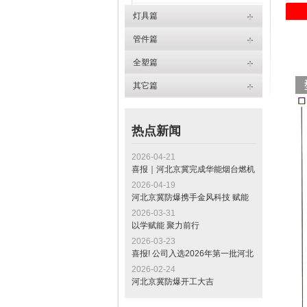
BXM(D)51 系列防爆照明（动力）配电箱
灯具篇
BXX51-系列防爆动力配电箱（动力检修）
管件篇
全塑篇
其它篇
热点新闻
2026-04-21
喜报｜河北京冀完成华能烟台燃机
发电项目电缆桥架交付，助力山东
2026-04-19
“十四五” 重点工程建设
河北京冀防爆携手金风科技 赋能
全球最大绿色甲醇项目标杆工程
2026-03-31
以学赋能 聚力前行
2026-03-23
喜报! 公司入选2026年第一批河北
省专精特新中小企业公示名单
2026-02-24
河北京冀防爆开工大吉