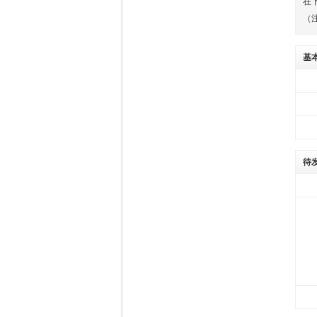
在
（
基
待