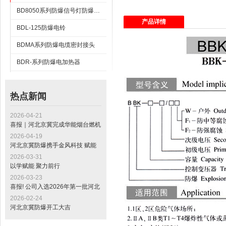
BD8050系列防爆信号灯防爆按钮
产品详情
BDL-125防爆电铃
BDMA系列防爆电缆密封接头
BDR-系列防爆电加热器
BFS-口FB系列防爆排风扇
热点新闻
BFS-系列防爆风机
2026-04-21
喜报｜河北京冀完成华能烟台燃机
发电项目电缆桥架交付，助力山东
2026-04-19
“十四五” 重点工程建设
河北京冀防爆携手金风科技 赋能
全球最大绿色甲醇项目标杆工程
2026-03-31
以学赋能 聚力前行
2026-03-23
喜报! 公司入选2026年第一批河北
省专精特新中小企业公示名单
2026-02-24
河北京冀防爆开工大吉