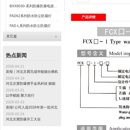
BXX8030-系列防爆防腐电源插座箱
FAD62系列防水防尘防腐灯
产品详情
FAD-L系列防水防尘防腐灯
FAD-S防水防尘防腐灯
其它篇
FAP-系列防水防尘防腐平台灯
热点新闻
2026-04-21
喜报｜河北京冀完成华能烟台燃机
发电项目电缆桥架交付，助力山东
2026-04-19
“十四五” 重点工程建设
河北京冀防爆携手金风科技 赋能
全球最大绿色甲醇项目标杆工程
2026-03-31
以学赋能 聚力前行
2026-03-23
喜报! 公司入选2026年第一批河北
省专精特新中小企业公示名单
2026-02-24
河北京冀防爆开工大吉