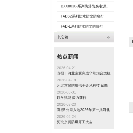
BXX8030-系列防爆防腐电源插座箱
FAD62系列防水防尘防腐灯
FAD-L系列防水防尘防腐灯
FAD-S防水防尘防腐灯
其它篇
FAP-系列防水防尘防腐平台灯
热点新闻
2026-04-21
喜报｜河北京冀完成华能烟台燃机
发电项目电缆桥架交付，助力山东
2026-04-19
“十四五” 重点工程建设
河北京冀防爆携手金风科技 赋能
全球最大绿色甲醇项目标杆工程
2026-03-31
以学赋能 聚力前行
2026-03-23
喜报! 公司入选2026年第一批河北
省专精特新中小企业公示名单
2026-02-24
河北京冀防爆开工大吉