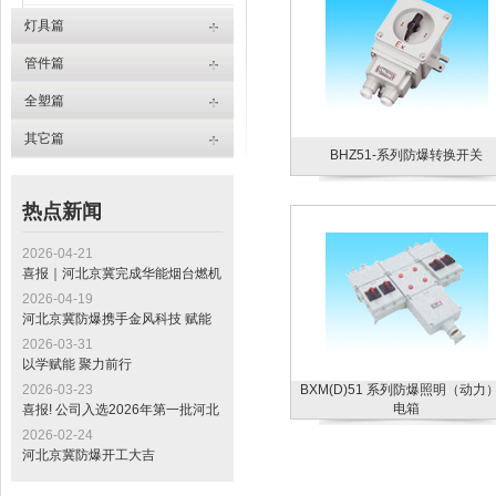
BXM(D)51 系列防爆照明（动力）配电箱
灯具篇
BXX51-系列防爆动力配电箱（动力检修）
管件篇
全塑篇
其它篇
BHZ51-系列防爆转换开关
热点新闻
2026-04-21
喜报｜河北京冀完成华能烟台燃机
发电项目电缆桥架交付，助力山东
2026-04-19
“十四五” 重点工程建设
河北京冀防爆携手金风科技 赋能
全球最大绿色甲醇项目标杆工程
2026-03-31
以学赋能 聚力前行
2026-03-23
BXM(D)51 系列防爆照明（动力
电箱
喜报! 公司入选2026年第一批河北
省专精特新中小企业公示名单
2026-02-24
河北京冀防爆开工大吉