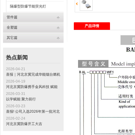
隔爆型防爆节能荧光灯
BAD62-系列防爆灯
管件篇
产品详情
BAD63-系列防爆灯
全塑篇
其它篇
热点新闻
2026-04-21
喜报｜河北京冀完成华能烟台燃机
发电项目电缆桥架交付，助力山东
2026-04-19
“十四五” 重点工程建设
河北京冀防爆携手金风科技 赋能
全球最大绿色甲醇项目标杆工程
2026-03-31
以学赋能 聚力前行
2026-03-23
喜报! 公司入选2026年第一批河北
省专精特新中小企业公示名单
2026-02-24
河北京冀防爆开工大吉